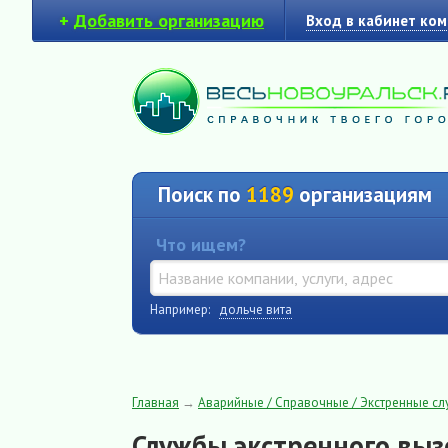
+
Добавить организацию
Вход в кабинет ко
Поиск по
1189
организациям
Что ищем?
Например:
дольче вита
Главная
→
Аварийные / Справочные / Экстренные с
Службы экстренного выз