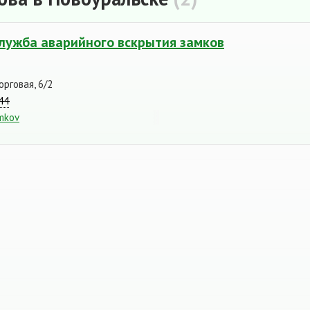
служба аварийного вскрытия замков
орговая, 6/2
44
amkov