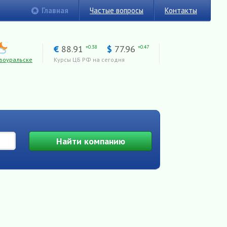
Главная
Частые вопросы
Контакты
€
88.91
$
77.96
+0.38
+0.47
воуральске
Курсы ЦБ РФ на сегодня
Найти
компанию