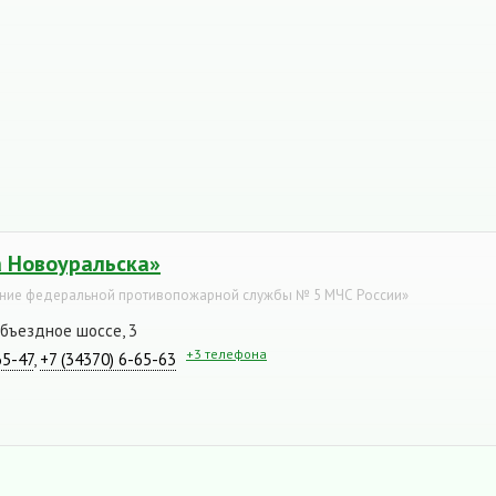
 Новоуральска»
ение федеральной противопожарной службы № 5 МЧС России»
Объездное шоссе, 3
+3 телефона
65-47
,
+7 (34370) 6-65-63