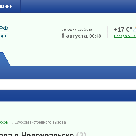
мпании
+17 C°
Сегодня суббота
8 августа
, 00:48
Погода в Но
лужбы
→
Службы экстренного вызова
ова в Новоуральске
(2)