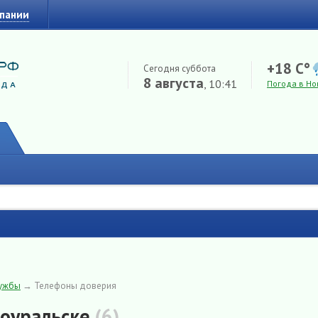
мпании
+18 C°
Сегодня суббота
8 августа
, 10:41
Погода в Но
лужбы
→
Телефоны доверия
оуральске
(6)