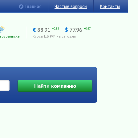
Главная
Частые вопросы
Контакты
€
88.91
$
77.96
+0.38
+0.47
воуральске
Курсы ЦБ РФ на сегодня
Найти
компанию