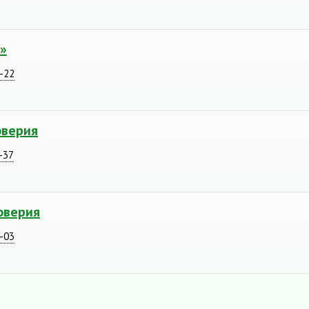
»
3-22
оверия
-37
оверия
9-03