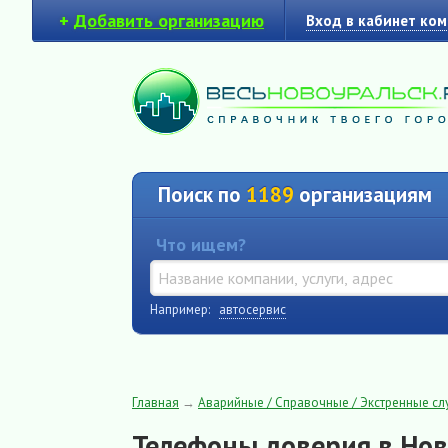
+
Добавить организацию
Вход в кабинет ко
Поиск по
1189
организациям
Что ищем?
Например:
автосервис
Главная
→
Аварийные / Справочные / Экстренные с
Телефоны доверия в Нов