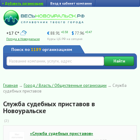
+
Добавить организацию
Вход в кабинет компании
+0.38
+0.47
+17 C°
€
88.91
$
77.96
Погода в Новоуральске
Курсы ЦБ РФ на сегодня
Поиск по
1189
организациям
Найти
Главная
→
Город / Власть / Общественные организации
→
Служба
судебных приставов
Служба судебных приставов в
Новоуральске
(2)
«Служба судебных приставов»