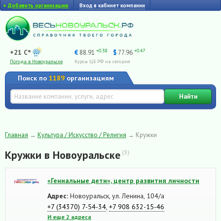
+
Добавить организацию
Вход в кабинет компании
+0.38
+0.47
+21 C°
€
88.91
$
77.96
Погода в Новоуральске
Курсы ЦБ РФ на сегодня
Поиск по
1189
организациям
Найти
Главная
→
Культура / Искусство / Религия
→
Кружки
Кружки в Новоуральске
(3)
«Гениальные дети», центр развития личности
Адрес:
Новоуральск, ул. Ленина, 104/а
+7 (34370) 7-54-34
,
+7 908 632-15-46
И еще 2 адреса