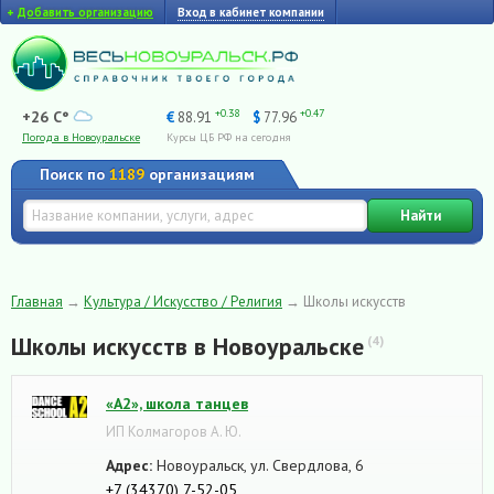
+
Добавить организацию
Вход в кабинет компании
+0.38
+0.47
+26 C°
€
88.91
$
77.96
Погода в Новоуральске
Курсы ЦБ РФ на сегодня
Поиск по
1189
организациям
Найти
Главная
→
Культура / Искусство / Религия
→
Школы искусств
Школы искусств в Новоуральске
(4)
«А2», школа танцев
ИП Колмагоров А. Ю.
Адрес:
Новоуральск, ул. Свердлова, 6
+7 (34370) 7-52-05