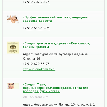
+7 912 202-70-74
«Профессиональный массаж», медицина,
здоровье, красота
+7 912 616-38-93
«Студия красоты и здоровья «Комильфо»,
салоны красоты
Адрес:
Новоуральск, ул. бульвар академика
Кикоина, 16
+7 912 629-33-73
http://studio-komilfo.ru
«Студия Фея»,
парикмахерская,маникюр,косметика для
волос,для рук и ногтей.
ИП Васильева Л.М
Адрес:
Новоуральск, ул. Ленина, 104/а, офис 2, 1