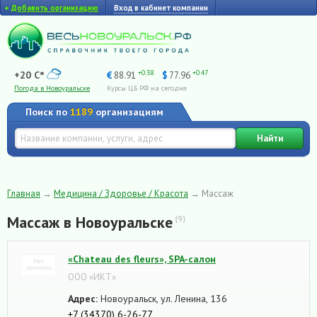
+
Добавить организацию
Вход в кабинет компании
+0.38
+0.47
+20 C°
€
88.91
$
77.96
Погода в Новоуральске
Курсы ЦБ РФ на сегодня
Поиск по
1189
организациям
Найти
Главная
→
Медицина / Здоровье / Красота
→
Массаж
Массаж в Новоуральске
(9)
«Chateau des fleurs», SPA-салон
ООО «ИКТ»
Адрес:
Новоуральск, ул. Ленина, 136
+7 (34370) 6-26-77