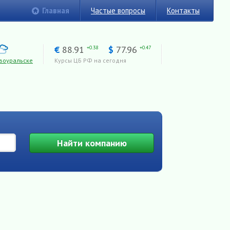
Главная
Частые вопросы
Контакты
€
88.91
$
77.96
+0.38
+0.47
воуральске
Курсы ЦБ РФ на сегодня
Найти
компанию