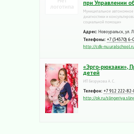
при Управлении о
Муниципальное автономное
диагностики и консультиро
социальной помощи»
Адрес:
Новоуральск, ул. Л
Телефоны:
+7 (34370) 6-
http://cdk-nu.uralschool.r
«Эрго-рюкзаки», 
детей
ИП Безрукова А. С.
Телефон:
+7 912 222-82-
http://ok.ru/slingeriya.sli