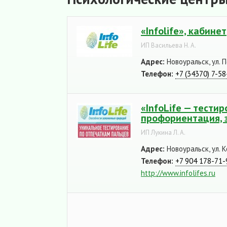
«Infolife», кабинет
ИП Васильева Н. А.
Адрес:
Новоуральск, ул. 
Телефон:
+7 (34370) 7-58
«InfoLife — тести
профориентация, з
ИП Лукина Л. А.
Адрес:
Новоуральск, ул. К
Телефон:
+7 904 178-71-
http://www.infolifes.ru