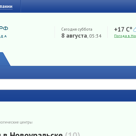
мпании
+17 C°
Сегодня суббота
8 августа
, 05:34
Погода в Но
огические центры
 в Новоуральске
(10)