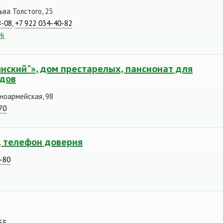
ьва Толстого, 23
8-08
,
+7 922 034-40-82
vk
нский"», дом престарелых, пансионат для
идов
сноармейская, 98
70
, телефон доверия
8-80
65