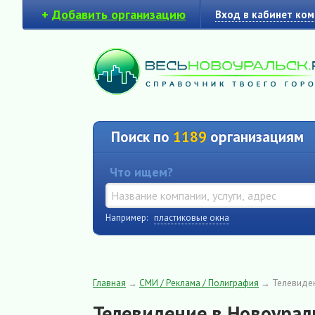
+
Добавить организацию
Вход в кабинет ко
Поиск по
1189
организациям
Что ищем?
Например:
пластиковые окна
Главная
→
СМИ / Реклама / Полиграфия
→
Телевиде
Телевидение в Новоурал