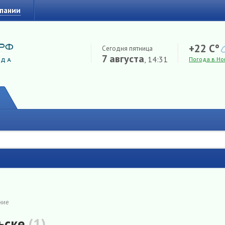
мпании
+22 C°
Сегодня пятница
7 августа
, 14:31
Погода в Но
ние
ьске
(1)