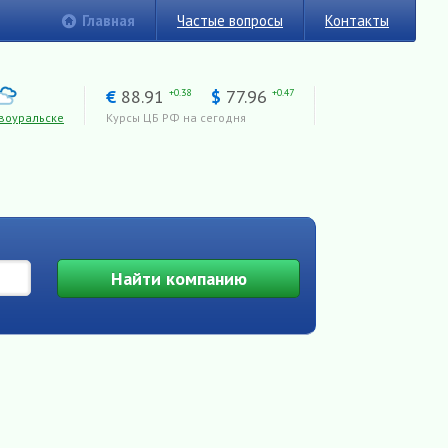
Главная
Частые вопросы
Контакты
€
88.91
$
77.96
+0.38
+0.47
воуральске
Курсы ЦБ РФ на сегодня
Найти
компанию