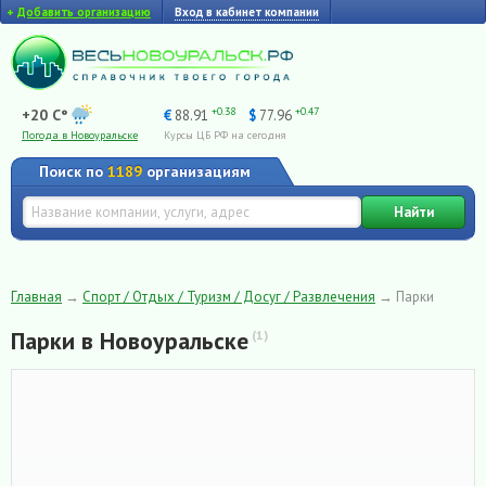
+
Добавить организацию
Вход в кабинет компании
+0.38
+0.47
+20 C°
€
88.91
$
77.96
Погода в Новоуральске
Курсы ЦБ РФ на сегодня
Поиск по
1189
организациям
Найти
Главная
→
Спорт / Отдых / Туризм / Досуг / Развлечения
→
Парки
Парки в Новоуральске
(1)