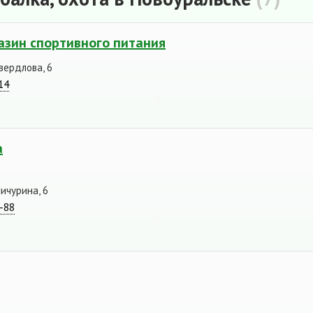
газин спортивного питания
вердлова, 6
14
а
Мичурина, 6
8-88