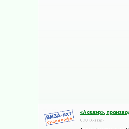
«Акваэр», произв
ООО «Акваэр»