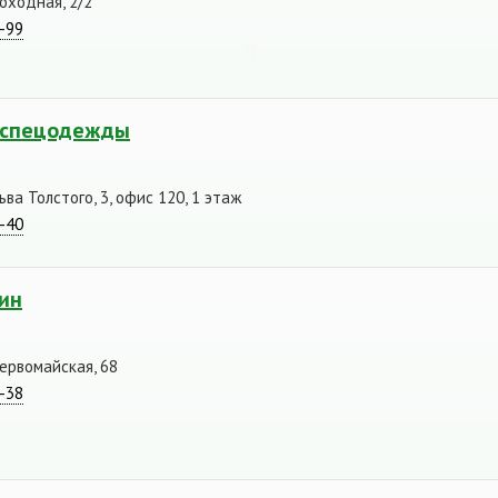
Походная, 2/2
0-99
н спецодежды
ьва Толстого, 3, офис 120, 1 этаж
2-40
ин
Первомайская, 68
6-38