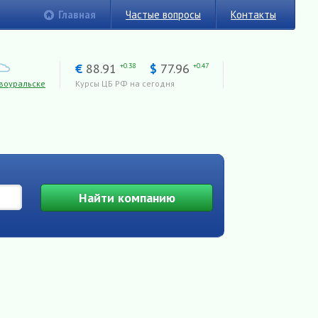
Главная
Частые вопросы
Контакты
€
88.91
$
77.96
+0.38
+0.47
воуральске
Курсы ЦБ РФ на сегодня
Найти
компанию