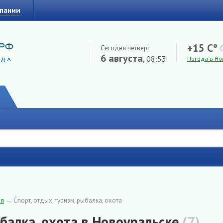
мпании
+15 C°
Сегодня четверг
6 августа
, 08:53
Погода в Но
ия
→
Спорт, отдых, туризм, рыбалка, охота
ыбалка, охота в Новоуральске
(7)