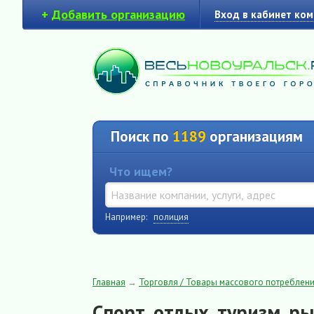
+
Добавить организацию
Вход в кабинет ко
Поиск по
1189
организациям
Что ищем?
Например:
полиция
Главная
→
Торговля / Товары массового потреблен
Спорт, отдых, туризм, р