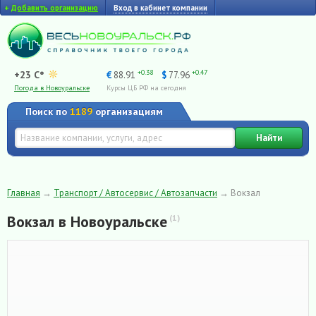
+
Добавить организацию
Вход в кабинет компании
+0.38
+0.47
+23 C°
€
88.91
$
77.96
Погода в Новоуральске
Курсы ЦБ РФ на сегодня
Поиск по
1189
организациям
Найти
Главная
→
Транспорт / Автосервис / Автозапчасти
→
Вокзал
Вокзал в Новоуральске
(1)