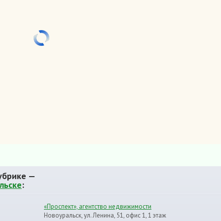
убрике —
льске
:
«Проспект», агентство недвижимости
Новоуральск, ул. Ленина, 51, офис 1, 1 этаж