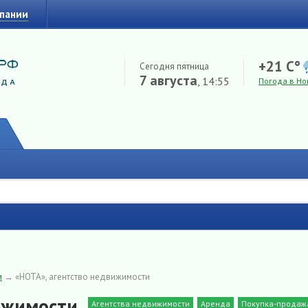
мпании
+21 C°
Сегодня пятница
7 августа
, 14:55
Погода в Но
и
→
«НОТА», агентство недвижимости
ижимости
Агентства недвижимости
Аренда
Покупка-продаж