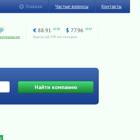
Главная
Частые вопросы
Контакты
€
88.91
$
77.96
+0.38
+0.47
воуральске
Курсы ЦБ РФ на сегодня
Найти
компанию
а