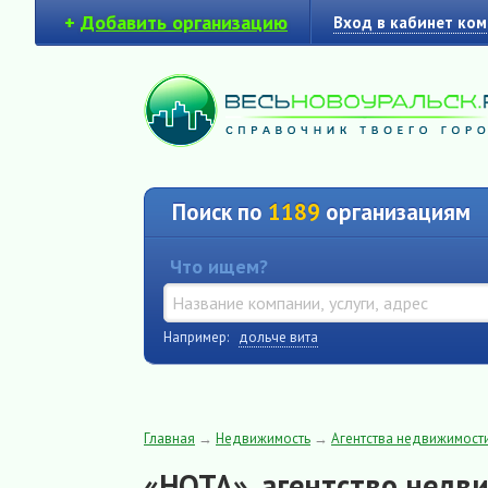
+
Добавить организацию
Вход в кабинет ко
Поиск по
1189
организациям
Что ищем?
Например:
дольче вита
Главная
→
Недвижимость
→
Агентства недвижимост
«НОТА», агентство недв