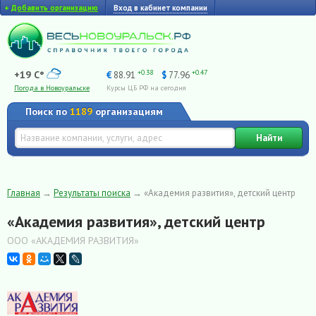
+
Добавить организацию
Вход в кабинет компании
+0.38
+0.47
+19 C°
€
88.91
$
77.96
Погода в Новоуральске
Курсы ЦБ РФ на сегодня
Поиск по
1189
организациям
Найти
Главная
→
Результаты поиска
→
«Академия развития», детский центр
«Академия развития», детский центр
ООО «АКАДЕМИЯ РАЗВИТИЯ»