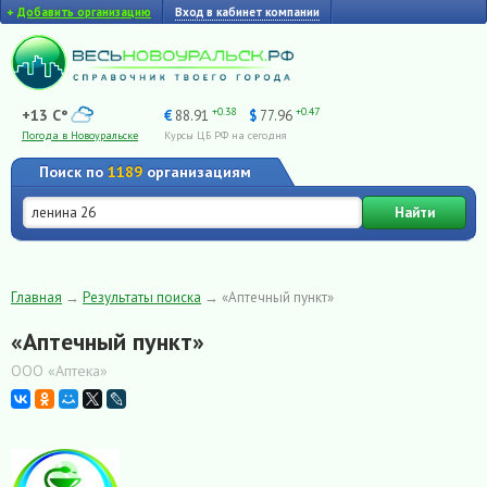
+
Добавить организацию
Вход в кабинет компании
+0.38
+0.47
+13 C°
€
88.91
$
77.96
Погода в Новоуральске
Курсы ЦБ РФ на сегодня
Поиск по
1189
организациям
Найти
Главная
→
Результаты поиска
→
«Аптечный пункт»
«Аптечный пункт»
ООО «Аптека»