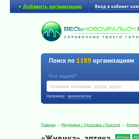
+
Добавить организацию
Вход в кабинет ко
Поиск по
1189
организациям
Что ищем?
Например:
шиномонтаж
Главная
→
Медицина / Здоровье / Красота
→
Аптеки
«Живика», аптека
Аптеки
Ме