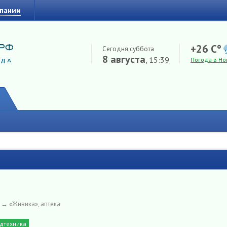
мпании
+26 C°
Сегодня суббота
8 августа
, 15:39
Погода в Но
→
«Живика», аптека
дтехника