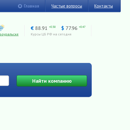
Главная
Частые вопросы
Контакты
€
88.91
$
77.96
+0.38
+0.47
воуральске
Курсы ЦБ РФ на сегодня
Найти
компанию