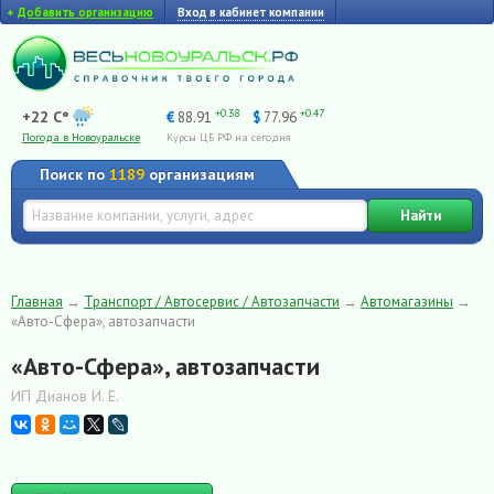
+
Добавить организацию
Вход в кабинет компании
+0.38
+0.47
+22 C°
€
88.91
$
77.96
Погода в Новоуральске
Курсы ЦБ РФ на сегодня
Поиск по
1189
организациям
Найти
Главная
→
Транспорт / Автосервис / Автозапчасти
→
Автомагазины
→
«Авто-Сфера», автозапчасти
«Авто-Сфера», автозапчасти
ИП Дианов И. Е.