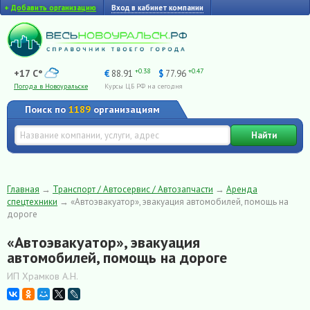
+
Добавить организацию
Вход в кабинет компании
+0.38
+0.47
+17 C°
€
88.91
$
77.96
Погода в Новоуральске
Курсы ЦБ РФ на сегодня
Поиск по
1189
организациям
Найти
Главная
→
Транспорт / Автосервис / Автозапчасти
→
Аренда
спецтехники
→
«Автоэвакуатор», эвакуация автомобилей, помощь на
дороге
«Автоэвакуатор», эвакуация
автомобилей, помощь на дороге
ИП Храмков А.Н.