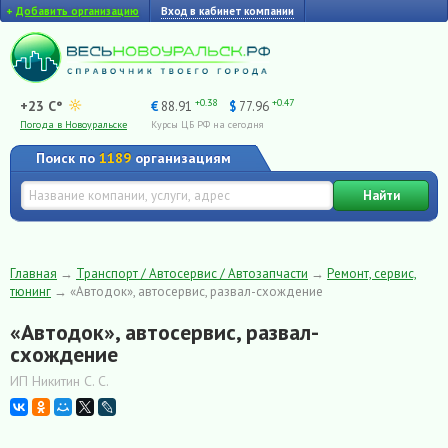
+
Добавить организацию
Вход в кабинет компании
+0.38
+0.47
+23 C°
€
88.91
$
77.96
Погода в Новоуральске
Курсы ЦБ РФ на сегодня
Поиск по
1189
организациям
Найти
Главная
→
Транспорт / Автосервис / Автозапчасти
→
Ремонт, сервис,
тюнинг
→
«Автодок», автосервис, развал-схождение
«Автодок», автосервис, развал-
схождение
ИП Никитин С. С.