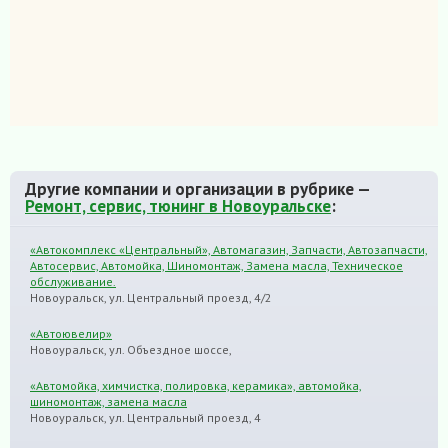
Другие компании и организации в рубрике —
Ремонт, сервис, тюнинг в Новоуральске
:
«Автокомплекс «Центральный», Автомагазин, Запчасти, Автозапчасти,
Автосервис, Автомойка, Шиномонтаж, Замена масла, Техническое
обслуживание.
Новоуральск, ул. Центральный проезд, 4/2
«Автоювелир»
Новоуральск, ул. Объездное шоссе,
«Автомойка, химчистка, полировка, керамика», автомойка,
шиномонтаж, замена масла
Новоуральск, ул. Центральный проезд, 4