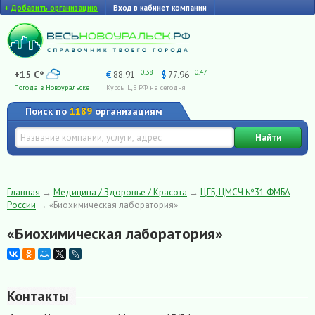
+
Добавить организацию
Вход в кабинет компании
+0.38
+0.47
+15 C°
€
88.91
$
77.96
Погода в Новоуральске
Курсы ЦБ РФ на сегодня
Поиск по
1189
организациям
Найти
Главная
→
Медицина / Здоровье / Красота
→
ЦГБ, ЦМСЧ №31 ФМБА
России
→
«Биохимическая лаборатория»
«Биохимическая лаборатория»
Контакты