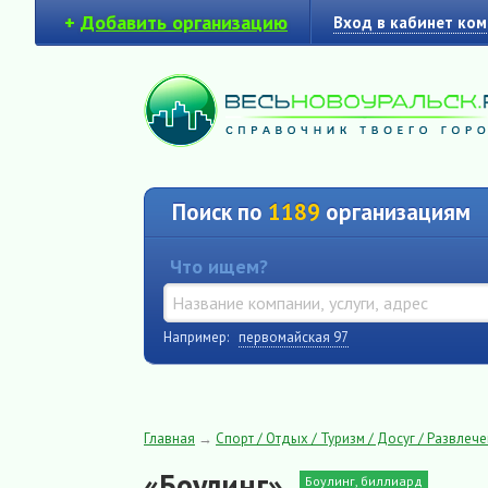
+
Добавить организацию
Вход в кабинет ко
Поиск по
1189
организациям
Что ищем?
Например:
первомайская 97
Главная
→
Спорт / Отдых / Туризм / Досуг / Развлеч
«Боулинг»
Боулинг, биллиард