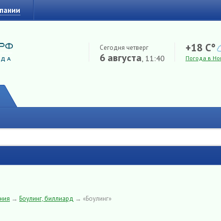
мпании
+18 C°
Сегодня четверг
6 августа
, 11:40
Погода в Но
ения
→
Боулинг, биллиард
→
«Боулинг»