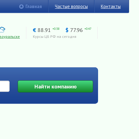
Главная
Частые вопросы
Контакты
€
88.91
$
77.96
+0.38
+0.47
воуральске
Курсы ЦБ РФ на сегодня
Найти
компанию