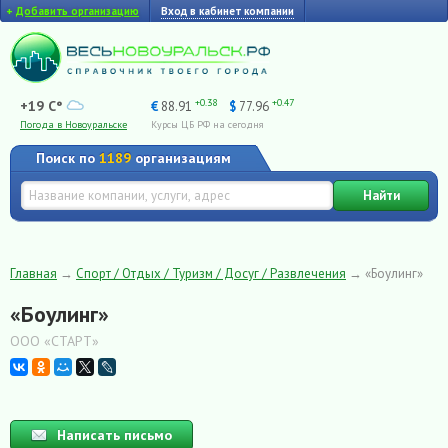
+
Добавить организацию
Вход в кабинет компании
+0.38
+0.47
+19 C°
€
88.91
$
77.96
Погода в Новоуральске
Курсы ЦБ РФ на сегодня
Поиск по
1189
организациям
Найти
Главная
→
Спорт / Отдых / Туризм / Досуг / Развлечения
→
«Боулинг»
«Боулинг»
ООО «СТАРТ»
Написать письмо