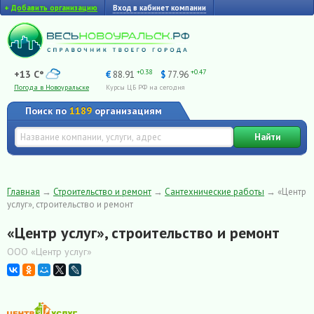
+
Добавить организацию
Вход в кабинет компании
+0.38
+0.47
+13 C°
€
88.91
$
77.96
Погода в Новоуральске
Курсы ЦБ РФ на сегодня
Поиск по
1189
организациям
Найти
Главная
→
Строительство и ремонт
→
Сантехнические работы
→
«Центр
услуг», строительство и ремонт
«Центр услуг», строительство и ремонт
ООО «Центр услуг»