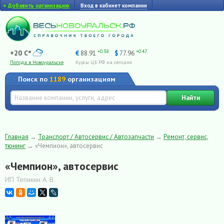
+
Добавить организацию
Вход в кабинет компании
+0.38
+0.47
+20 C°
€
88.91
$
77.96
Погода в Новоуральске
Курсы ЦБ РФ на сегодня
Поиск по
1189
организациям
Найти
Главная
→
Транспорт / Автосервис / Автозапчасти
→
Ремонт, сервис,
тюнинг
→
«Чемпион», автосервис
«Чемпион», автосервис
ИП Тепикин А. В.