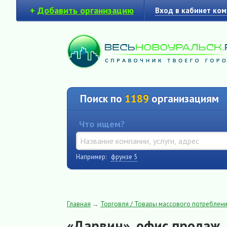
+
Добавить организацию
Вход в кабинет ко
Поиск по
1189
организациям
Что ищем?
Например:
фрунзе 5
Главная
→
Торговля / Товары массового потреблен
«Дарвин», офис продаж