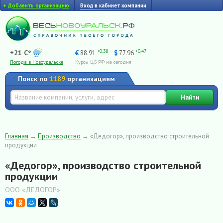
+
Добавить организацию
Вход в кабинет компании
+0.38
+0.47
+21 C°
€
88.91
$
77.96
Погода в Новоуральске
Курсы ЦБ РФ на сегодня
Поиск по
1189
организациям
Найти
Главная
→
Производство
→
«Дедогор», производство строительной
продукции
«Дедогор», производство строительной
продукции
ООО «ДЕДОГОР»