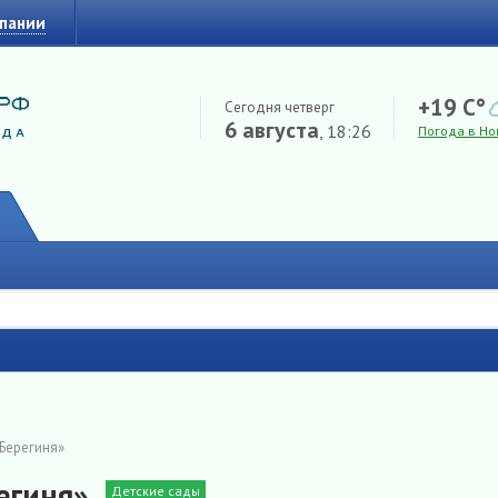
мпании
+19 C°
Сегодня четверг
6 августа
, 18:26
Погода в Но
«Берегиня»
егиня»
Детские сады