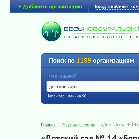
+
Добавить организацию
Вход в кабинет ко
Поиск по
1189
организациям
Что ищем?
Например:
ленина 90
Главная
→
Результаты поиска
→
«Детский сад № 14 
«Детский сад № 14 «Бер