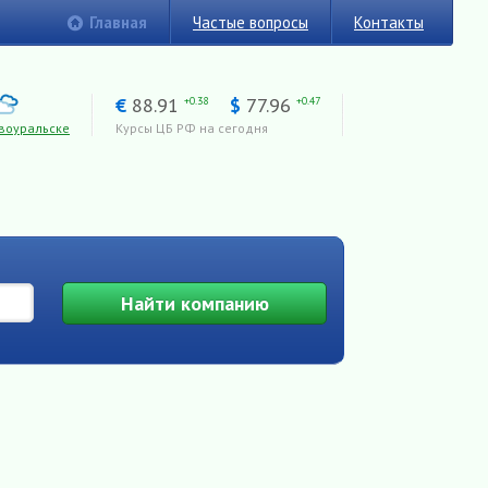
Главная
Частые вопросы
Контакты
€
88.91
$
77.96
+0.38
+0.47
воуральске
Курсы ЦБ РФ на сегодня
Найти
компанию