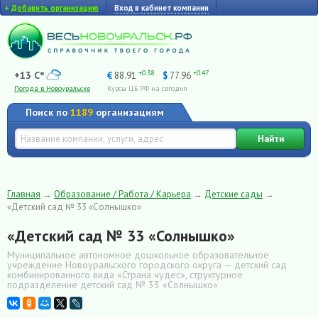
+
Добавить организацию
Вход в кабинет компании
+0.38
+0.47
+13 C°
€
88.91
$
77.96
Погода в Новоуральске
Курсы ЦБ РФ на сегодня
Поиск по
1189
организациям
Найти
Главная
→
Образование / Работа / Карьера
→
Детские сады
→
«Детский сад № 33 «Солнышко»
«Детский сад № 33 «Солнышко»
Муниципальное автономное дошкольное образовательное
учреждение Новоуральского городского округа — детский сад
комбинированного вида «Страна чудес», структурное
подразделение детский сад № 33 «Солнышко»