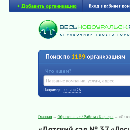
+
Добавить организацию
Вход в кабинет ко
Поиск по
1189
организациям
Что ищем?
Например:
ленина 26
Главная
→
Образование / Работа / Карьера
→
«Детск
«Детский сад № 37 «Лесн