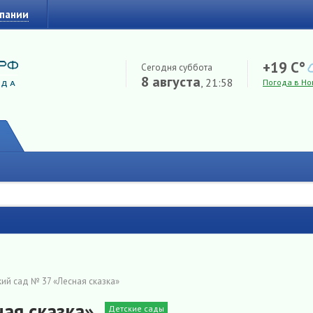
мпании
+19 C°
Сегодня суббота
8 августа
, 21:58
Погода в Но
ий сад № 37 «Лесная сказка»
ая сказка»
Детские сады