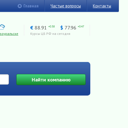
Главная
Частые вопросы
Контакты
€
88.91
$
77.96
+0.38
+0.47
воуральске
Курсы ЦБ РФ на сегодня
Найти
компанию