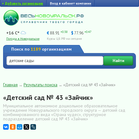
+
Добавить организацию
Вход в кабинет компании
+0.38
+0.47
+16 C°
€
88.91
$
77.96
Погода в Новоуральске
Курсы ЦБ РФ на сегодня
Поиск по
1189
организациям
Найти
Главная
→
Результаты поиска
→
«Детский сад № 43 «Зайчик»
«Детский сад № 43 «Зайчик»
Муниципальное автономное дошкольное образовательное
учреждение Новоуральского городского округа — детский сад
комбинированного вида «Страна чудес», структурное
подразделение детский сад № 43 «Зайчик»