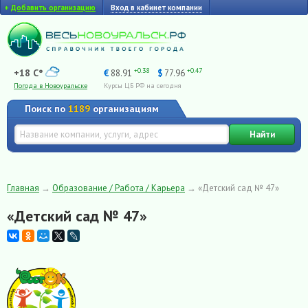
+
Добавить организацию
Вход в кабинет компании
+0.38
+0.47
+18 C°
€
88.91
$
77.96
Погода в Новоуральске
Курсы ЦБ РФ на сегодня
Поиск по
1189
организациям
Найти
Главная
→
Образование / Работа / Карьера
→
«Детский сад № 47»
«Детский сад № 47»