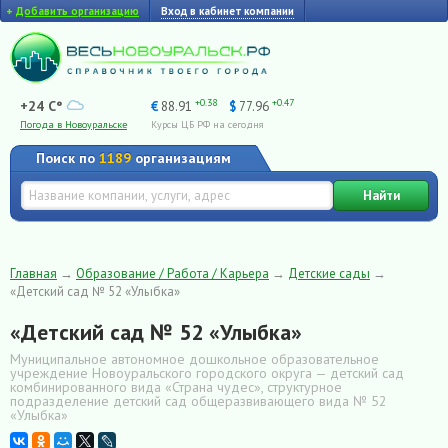
+
Добавить организацию
Вход в кабинет компании
+0.38
+0.47
+24 C°
€
88.91
$
77.96
Погода в Новоуральске
Курсы ЦБ РФ на сегодня
Поиск по
1189
организациям
Найти
Главная
→
Образование / Работа / Карьера
→
Детские сады
→
«Детский сад № 52 «Улыбка»
«Детский сад № 52 «Улыбка»
Муниципальное автономное дошкольное образовательное
учреждение Новоуральского городского округа — детский сад
комбинированного вида «Страна чудес», структурное
подразделение детский сад общеразвивающего вида № 52
«Улыбка»