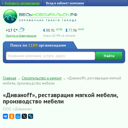
+
Добавить организацию
Вход в кабинет компании
+0.38
+0.47
+17 C°
€
88.91
$
77.96
Погода в Новоуральске
Курсы ЦБ РФ на сегодня
Поиск по
1189
организациям
Найти
Главная
→
Строительство и ремонт
→
«Диваноff», реставрация мягкой
мебели, производство мебели
«Диваноff», реставрация мягкой мебели,
производство мебели
ООО «Диванов»