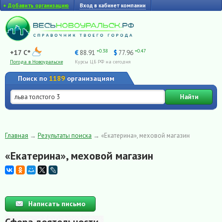
+
Добавить организацию
Вход в кабинет компании
+0.38
+0.47
+17 C°
€
88.91
$
77.96
Погода в Новоуральске
Курсы ЦБ РФ на сегодня
Поиск по
1189
организациям
Найти
Главная
→
Результаты поиска
→
«Екатерина», меховой магазин
«Екатерина», меховой магазин
Написать письмо
Сфера деятельности