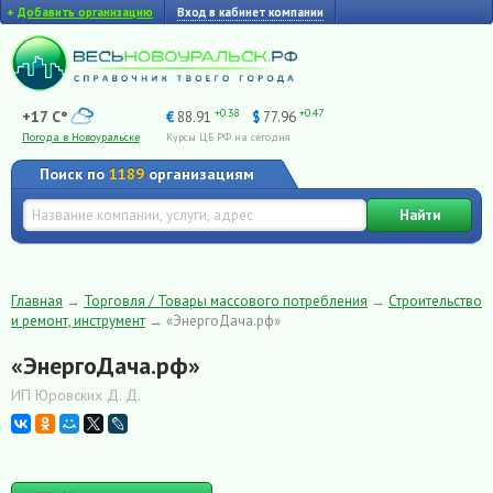
+
Добавить организацию
Вход в кабинет компании
+0.38
+0.47
+17 C°
€
88.91
$
77.96
Погода в Новоуральске
Курсы ЦБ РФ на сегодня
Поиск по
1189
организациям
Найти
Главная
→
Торговля / Товары массового потребления
→
Строительство
и ремонт, инструмент
→
«ЭнергоДача.рф»
«ЭнергоДача.рф»
ИП Юровских Д. Д.