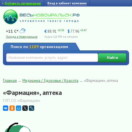
+
Добавить организацию
Вход в кабинет компании
+0.38
+0.47
+11 C°
€
88.91
$
77.96
Погода в Новоуральске
Курсы ЦБ РФ на сегодня
Поиск по
1189
организациям
Найти
Главная
→
Медицина / Здоровье / Красота
→
«Фармация», аптека
«Фармация», аптека
ГУП СО «Фармация»