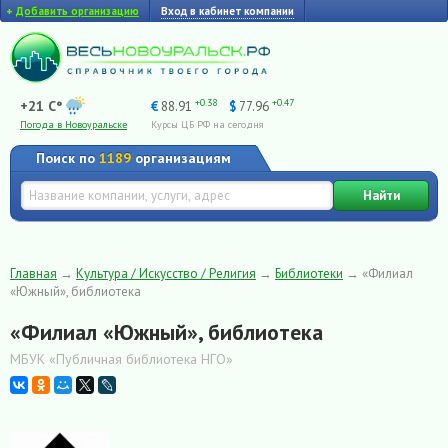
+
Добавить организацию
Вход в кабинет компании
+0.38
+0.47
+21 C°
€
88.91
$
77.96
Погода в Новоуральске
Курсы ЦБ РФ на сегодня
Поиск по
1189
организациям
Найти
Главная
→
Культура / Искусство / Религия
→
Библиотеки
→
«Филиал
«Южный», библиотека
«Филиал «Южный», библиотека
МБУК «Публичная библиотека НГО»