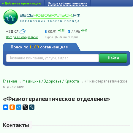
+
Добавить организацию
Вход в кабинет компании
+0.38
+0.47
+20 C°
€
88.91
$
77.96
Погода в Новоуральске
Курсы ЦБ РФ на сегодня
Поиск по
1189
организациям
Найти
Главная
→
Медицина / Здоровье / Красота
→
«Физиотерапевтическое
отделение»
«Физиотерапевтическое отделение»
Контакты