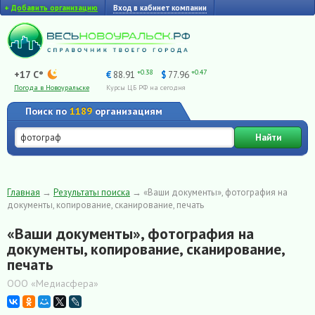
+
Добавить организацию
Вход в кабинет компании
+0.38
+0.47
+17 C°
€
88.91
$
77.96
Погода в Новоуральске
Курсы ЦБ РФ на сегодня
Поиск по
1189
организациям
Найти
Главная
→
Результаты поиска
→
«Ваши документы», фотография на
документы, копирование, сканирование, печать
«Ваши документы», фотография на
документы, копирование, сканирование,
печать
ООО «Медиасфера»