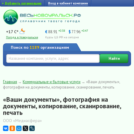
+
Добавить организацию
Вход в кабинет компании
+0.38
+0.47
+17 C°
€
88.91
$
77.96
Погода в Новоуральске
Курсы ЦБ РФ на сегодня
Поиск по
1189
организациям
Найти
Главная
→
Коммунальные и бытовые услуги
→
«Ваши документы»,
фотография на документы, копирование, сканирование, печать
«Ваши документы», фотография на
документы, копирование, сканирование,
печать
ООО «Медиасфера»