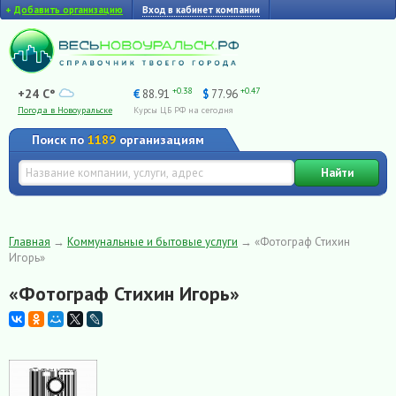
+
Добавить организацию
Вход в кабинет компании
+0.38
+0.47
+24 C°
€
88.91
$
77.96
Погода в Новоуральске
Курсы ЦБ РФ на сегодня
Поиск по
1189
организациям
Найти
Главная
→
Коммунальные и бытовые услуги
→
«Фотограф Стихин
Игорь»
«Фотограф Стихин Игорь»