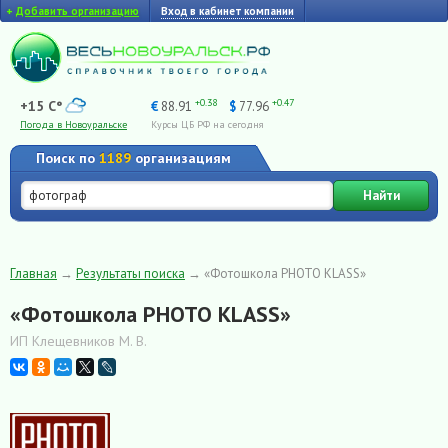
+
Добавить организацию
Вход в кабинет компании
+0.38
+0.47
+15 C°
€
88.91
$
77.96
Погода в Новоуральске
Курсы ЦБ РФ на сегодня
Поиск по
1189
организациям
Найти
Главная
→
Результаты поиска
→
«Фотошкола PHOTO KLASS»
«Фотошкола PHOTO KLASS»
ИП Клещевников М. В.