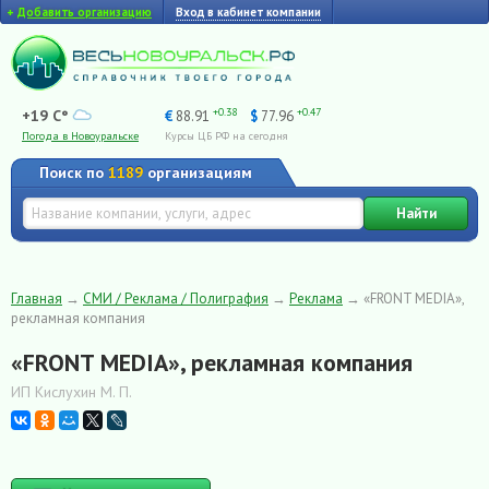
+
Добавить организацию
Вход в кабинет компании
+0.38
+0.47
+19 C°
€
88.91
$
77.96
Погода в Новоуральске
Курсы ЦБ РФ на сегодня
Поиск по
1189
организациям
Найти
Главная
→
СМИ / Реклама / Полиграфия
→
Реклама
→
«FRONT MEDIA»,
рекламная компания
«FRONT MEDIA», рекламная компания
ИП Кислухин М. П.