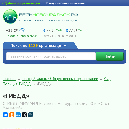
+
Добавить организацию
Вход в кабинет компании
+0.38
+0.47
+17 C°
€
88.91
$
77.96
Погода в Новоуральске
Курсы ЦБ РФ на сегодня
Поиск по
1189
организациям
Найти
Главная
→
Город / Власть / Общественные организации
→
УВД,
Полиция, ГИБДД
→
«ГИБДД»
«ГИБДД»
ОГИБДД ММУ МВД России по Новоуральскому ГО и МО «п.
Уральский»