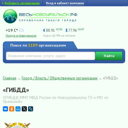
+
Добавить организацию
Вход в кабинет компании
+0.38
+0.47
+19 C°
€
88.91
$
77.96
Погода в Новоуральске
Курсы ЦБ РФ на сегодня
Поиск по
1189
организациям
Найти
Главная
→
Город / Власть / Общественные организации
→
«ГИБДД»
«ГИБДД»
ОГИБДД ММУ МВД России по Новоуральскому ГО и МО «п.
Уральский»