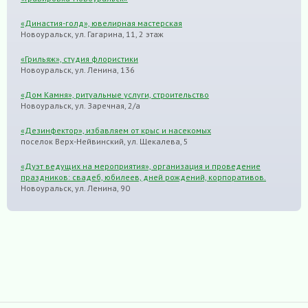
«Династия-голд», ювелирная мастерская
Новоуральск, ул. Гагарина, 11, 2 этаж
«Грильяж», студия флористики
Новоуральск, ул. Ленина, 136
«Дом Камня», ритуальные услуги, строительство
Новоуральск, ул. Заречная, 2/а
«Дезинфектор», избавляем от крыс и насекомых
поселок Верх-Нейвинский, ул. Щекалева, 5
«Дуэт ведущих на мероприятия», организация и проведение
праздников: свадеб, юбилеев, дней рождений, корпоративов.
Новоуральск, ул. Ленина, 90