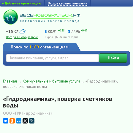
+
Добавить организацию
Вход в кабинет компании
+0.38
+0.47
+15 C°
€
88.91
$
77.96
Погода в Новоуральске
Курсы ЦБ РФ на сегодня
Поиск по
1189
организациям
Найти
Главная
→
Коммунальные и бытовые услуги
→
«Гидродинамика»,
поверка счетчиков воды
«Гидродинамика», поверка счетчиков
воды
ООО «ПФ Гидродинамика»