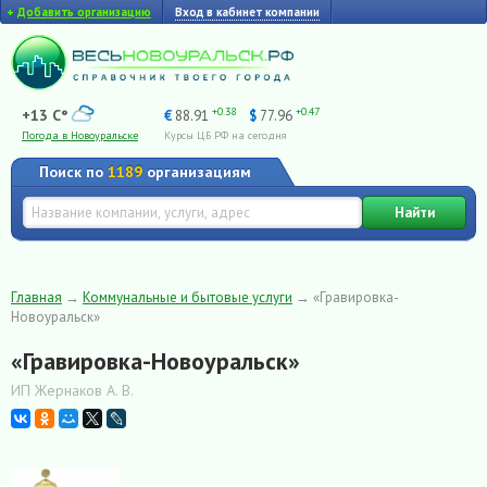
+
Добавить организацию
Вход в кабинет компании
+0.38
+0.47
+13 C°
€
88.91
$
77.96
Погода в Новоуральске
Курсы ЦБ РФ на сегодня
Поиск по
1189
организациям
Найти
Главная
→
Коммунальные и бытовые услуги
→
«Гравировка-
Новоуральск»
«Гравировка-Новоуральск»
ИП Жернаков А. В.