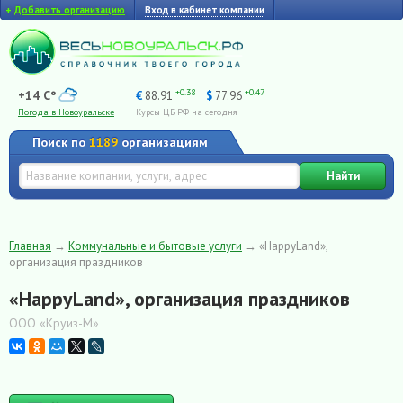
+
Добавить организацию
Вход в кабинет компании
+0.38
+0.47
+14 C°
€
88.91
$
77.96
Погода в Новоуральске
Курсы ЦБ РФ на сегодня
Поиск по
1189
организациям
Найти
Главная
→
Коммунальные и бытовые услуги
→
«HappyLand»,
организация праздников
«HappyLand», организация праздников
ООО «Круиз-М»