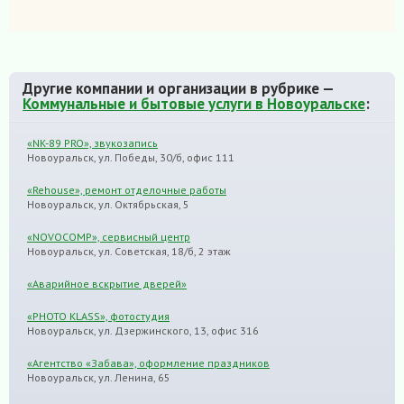
Другие компании и организации в рубрике —
Коммунальные и бытовые услуги в Новоуральске
:
«NK-89 PRO», звукозапись
Новоуральск, ул. Победы, 30/б, офис 111
«Rehouse», ремонт отделочные работы
Новоуральск, ул. Октябрьская, 5
«NOVOCOMP», сервисный центр
Новоуральск, ул. Советская, 18/б, 2 этаж
«Аварийное вскрытие дверей»
«PHOTO KLASS», фотостудия
Новоуральск, ул. Дзержинского, 13, офис 316
«Агентство «Забава», оформление праздников
Новоуральск, ул. Ленина, 65