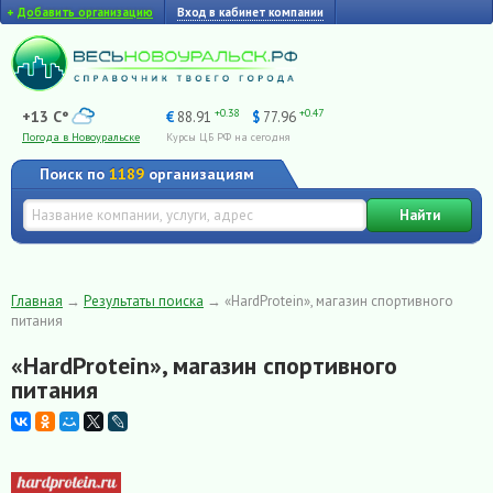
+
Добавить организацию
Вход в кабинет компании
+0.38
+0.47
+13 C°
€
88.91
$
77.96
Погода в Новоуральске
Курсы ЦБ РФ на сегодня
Поиск по
1189
организациям
Найти
Главная
→
Результаты поиска
→
«HardProtein», магазин спортивного
питания
«HardProtein», магазин спортивного
питания