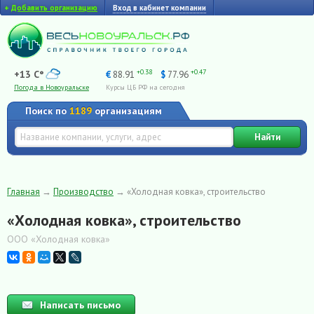
+
Добавить организацию
Вход в кабинет компании
+0.38
+0.47
+13 C°
€
88.91
$
77.96
Погода в Новоуральске
Курсы ЦБ РФ на сегодня
Поиск по
1189
организациям
Найти
Главная
→
Производство
→
«Холодная ковка», строительство
«Холодная ковка», строительство
ООО «Холодная ковка»
Написать письмо