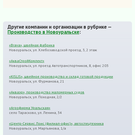
Другие компании и организации в рубрике —
Производство в Новоуральске
:
«Brava», швейная фабрика
Новоуральск, ул. Хлебозаводской проезд, 3, 2 этаж
«АкваСтройКомлект»
Новоуральск, ул. проезд Автотранспортников, 8, офис 203
«KISLIS», швейное производство и склад готовой продукции
Новоуральск, ул. Фурманова, 21
«Акваэр», производство маломерных судов
Новоуральск, ул. Походная, 2/2
«Агрофирма Уральская»
село Тарасково, ул. Ленина, 34
«Центр-Сервис Лоис (филиал-офис)», автоспецтехника
Новоуральск, ул. Мартьянова, 1/а