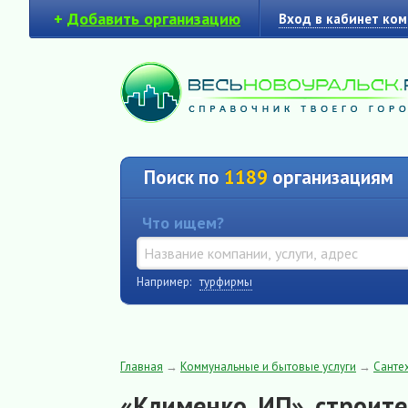
+
Добавить организацию
Вход в кабинет ко
Поиск по
1189
организациям
Что ищем?
Например:
турфирмы
Главная
→
Коммунальные и бытовые услуги
→
Санте
«Клименко, ИП», строите