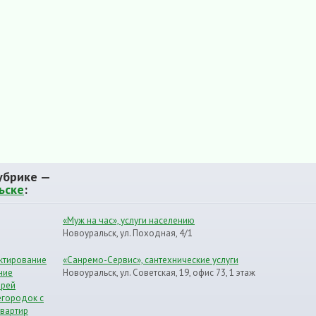
убрике —
ьске
:
«Муж на час», услуги населению
Новоуральск, ул. Походная, 4/1
ектирование
«Санремо-Сервис», сантехнические услуги
ние
Новоуральск, ул. Советская, 19, офис 73, 1 этаж
ерей
егородок с
вартир