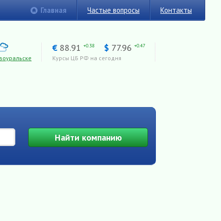
Главная
Частые вопросы
Контакты
€
88.91
$
77.96
+0.38
+0.47
воуральске
Курсы ЦБ РФ на сегодня
Найти
компанию